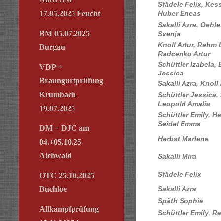
Städele Felix, K
Huber Eneas
17.05.2025 Feucht
Sakalli Azra, Oeh
BM 05.07.2025
Svenja
Knoll Artur, R
Burgau
Radcenko Artur
Schüttler Izabela, 
VDP +
Jessica
Braungurtprüfung
Sakalli Azra, Knoll 
Krumbach
Schüttler Jessica, 
Leopold Amalia
19.07.2025
Schüttler Emily, He
Seidel Emma
DM + DJC am
Herbst Marlene
04.+05.10.25
Aichwald
Sakalli Mira
Städele Felix
OTC 25.10.2025
Sakalli Azra
Buchloe
Späth Sophie
Allkampfprüfung
Schüttler Emily, R