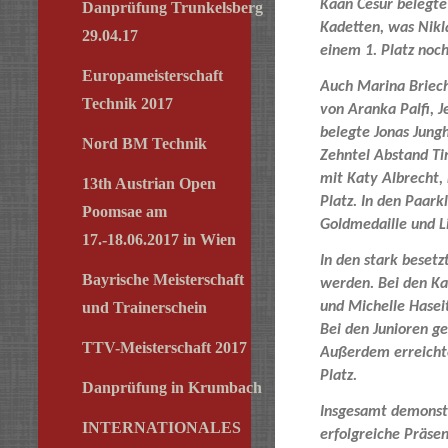
Kaan Cesur belegte
Danprüfung Trunkelsberg
Kadetten, was Nikl
29.04.17
einem 1. Platz noc
Europameisterschaft
Auch Marina Briech
Technik 2017
von Aranka Palfi, J
belegte Jonas Jungh
Nord BM Technik
Zehntel Abstand Ti
mit Katy Albrecht,
13th Austrian Open
Platz. In den Paar
Poomsae am
Goldmedaille und L
17.-18.06.2017 in Wien
In den stark besetz
Bayrische Meisterschaft
werden. Bei den Ka
und Michelle Haseit
und Trainerschein
Bei den Junioren ge
TTV-Meisterschaft 2017
Außerdem erreichten
Platz.
Danprüfung in Krumbach
Insgesamt demonstr
INTERNATIONALES
erfolgreiche Präsen