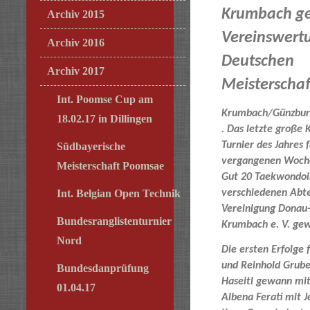
Krumbach g
Archiv 2015
Vereinswert
Archiv 2016
Deutschen
Archiv 2017
Meisterscha
Int. Poomse Cup am
Krumbach/Günzbur
18.02.17 in Dillingen
. Das letzte große
Turnier des Jahres
Südbayerische
vergangenen Woche
Meisterschaft Poomsae
Gut 20 Taekwondoi
verschiedenen Abte
Int. Belgian Open Technik
Vereinigung Donau-
Bundesranglistenturnier
Krumbach e. V. gew
Nord
Die ersten Erfolge
und Reinhold Grube
Bundesdanprüfung
Haseitl gewann mit
01.04.17
Albena Ferati mit J