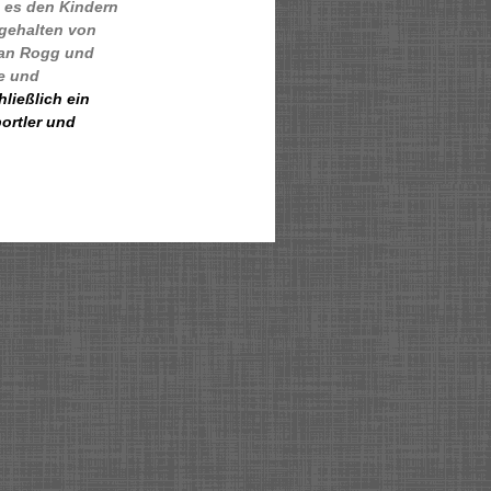
 es den Kindern
 gehalten von
ian Rogg und
le und
ließlich ein
ortler und