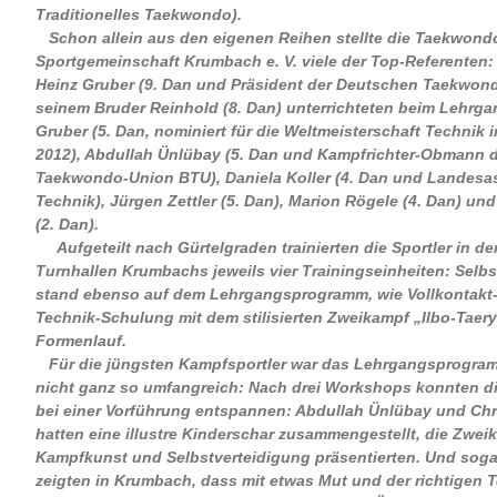
Traditionelles Taekwondo).
Schon allein aus den eigenen Reihen stellte die Taekwond
Sportgemeinschaft Krumbach e. V. viele der Top-Referenten
Heinz Gruber (9. Dan und Präsident der Deutschen Taekwon
seinem Bruder Reinhold (8. Dan) unterrichteten beim Lehrg
Gruber (5. Dan, nominiert für die Weltmeisterschaft Technik
2012), Abdullah Ünlübay (5. Dan und Kampfrichter-Obmann 
Taekwondo-Union BTU), Daniela Koller (4. Dan und Landesas
Technik), Jürgen Zettler (5. Dan), Marion Rögele (4. Dan) und
(2. Dan).
Aufgeteilt nach Gürtelgraden trainierten die Sportler in d
Turnhallen Krumbachs jeweils vier Trainingseinheiten: Selbs
stand ebenso auf dem Lehrgangsprogramm, wie Vollkontakt
Technik-Schulung mit dem stilisierten Zweikampf „Ilbo-Taer
Formenlauf.
Für die jüngsten Kampfsportler war das Lehrgangsprogra
nicht ganz so umfangreich: Nach drei Workshops konnten di
bei einer Vorführung entspannen: Abdullah Ünlübay und Chr
hatten eine illustre Kinderschar zusammengestellt, die Zwei
Kampfkunst und Selbstverteidigung präsentierten. Und sogar
zeigten in Krumbach, dass mit etwas Mut und der richtigen T