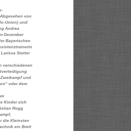
o-
: Abgesehen von
do-Union) und
ang Andrea
 im Dezember
der Bayerischen
sistenztrainerin
 Larissa Stetter
en verschiedenen
tverteidigung
-Zweikampf und
yon“ oder dem
mm
e Kinder sich
istian Rogg
kampf,
 die Kleinsten
echnik ein Brett