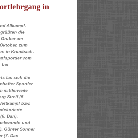
ortlehrgang in
d Allkampf-
egrüßten die
 Gruber am
Oktober, zum
on in Krumbach.
mpfsportler vom
 bei
 las sich die
mhafter Sportler
 mittlerweile
g Streif (5.
Wettkampf bzw.
dekorierte
(6. Dan).
Taekwondo und
n), Günter Sonner
r (7. Dan