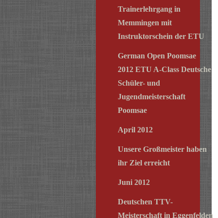
Trainerlehrgang in
Memmingen mit
Instruktorschein der ETU
German Open Poomsae
2012 ETU A-Class Deutsche
Schüler- und
Jugendmeisterschaft
Poomsae
April 2012
Unsere Großmeister haben
ihr Ziel erreicht
Juni 2012
Deutschen TTV-
Meisterschaft in Eggenfelden