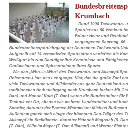
Bundesbreitensp
Krumbach
Rund 1000 Taekwondo- un
Sportler aus 80 Vereinen b
Brüder Heinz und Reinhold
vergangenen Samstag, 06. 
Bundesbreitensportlehrgang der Deutschen Taekwondo-Uni
Aufgeteilt auf 14 verschieden Sportstätten vertieften die Ka
Weißgurt bis zum Danträger ihre Kenntnisse und Fähigkeiten
Großmeistern und Spitzentrainern ihres Sports.
Wie das „Who–is-Who“ des Taekwondo- und Allkampf-Sports
Referenten-Liste des Lehrgangs. Klar, das die große Zahl na
viele Taekwondoin und Allkämpfer aus ganz Deutschland zum
traditionellen Herbstlehrgang nach Krumbach lockte: Mit Geor
Dan) und Manuel Kolb (7. Dan) waren die Bundestrainer für 
Technik vor Ort, ebenso wie mehrere Landestrainer und hoch
Sportler, darunter der Formen-Weltmeister Michael Bußmann 
Außerdem gaben sich einige der höchsten Dan-Träger des 
Allkampf ein Stelldichein, darunter Heinrich Magosch (8. Da
(7. Dan), Wilhelm Mayer (7. Dan Allkampf) und Werner Fichtne