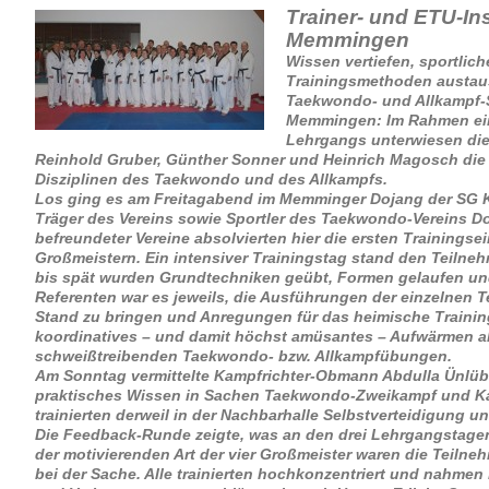
Trainer- und ETU-In
Memmingen
Wissen vertiefen, sportlich
Trainingsmethoden austau
Taekwondo- und Allkampf-S
Memmingen: Im Rahmen eine
Lehrgangs unterwiesen die
Reinhold Gruber, Günther Sonner und Heinrich Magosch die 
Disziplinen des Taekwondo und des Allkampfs.
Los ging es am Freitagabend im Memminger Dojang der SG 
Träger des Vereins sowie Sportler des Taekwondo-Vereins Do
befreundeter Vereine absolvierten hier die ersten Trainingsei
Großmeistern. Ein intensiver Trainingstag stand den Teilne
bis spät wurden Grundtechniken geübt, Formen gelaufen und 
Referenten war es jeweils, die Ausführungen der einzelnen 
Stand zu bringen und Anregungen für das heimische Trainin
koordinatives – und damit höchst amüsantes – Aufwärmen a
schweißtreibenden Taekwondo- bzw. Allkampfübungen.
Am Sonntag vermittelte Kampfrichter-Obmann Abdulla Ünlüb
praktisches Wissen in Sachen Taekwondo-Zweikampf und Ka
trainierten derweil in der Nachbarhalle Selbstverteidigung un
Die Feedback-Runde zeigte, was an den drei Lehrgangstagen
der motivierenden Art der vier Großmeister waren die Teiln
bei der Sache. Alle trainierten hochkonzentriert und nahmen