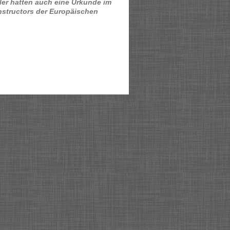
ler hatten auch eine Urkunde im
nstructors der Europäischen