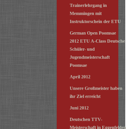
Trainerlehrgang in
Memmingen mit
Instruktorschein der ETU
German Open Poomsae
2012 ETU A-Class Deutsche
Schüler- und
Jugendmeisterschaft
Poomsae
April 2012
Unsere Großmeister haben
ihr Ziel erreicht
Juni 2012
Deutschen TTV-
Meisterschaft in Eggenfelden