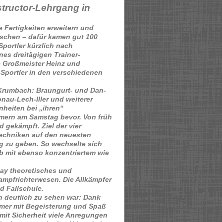
structor-Lehrgang in
e Fertigkeiten erweitern und
schen – dafür kamen gut 100
portler kürzlich nach
s dreitägigen Trainer-
 Großmeister Heinz und
Sportler in den verschiedenen
Krumbach: Braungurt- und Dan-
nau-Lech-Iller und weiterer
nheiten bei „ihren“
hmern am Samstag bevor. Von früh
gekämpft. Ziel der vier
Techniken auf den neuesten
g zu geben. So wechselte sich
b mit ebenso konzentriertem wie
ay theoretisches und
mpfrichterwesen. Die Allkämpfer
d Fallschule.
 deutlich zu sehen war: Dank
ehmer mit Begeisterung und Spaß
 mit Sicherheit viele Anregungen