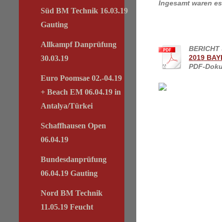
Ingesamt waren es
Süd BM Technik 16.03.19
Gauting
Allkampf Danprüfung
BERICHT 
2019 BAY
30.03.19
PDF-Doku
Euro Poomsae 02.-04.19
+ Beach EM 06.04.19 in
Antalya/Türkei
Schaffhausen Open
06.04.19
Bundesdanprüfung
06.04.19 Gauting
Nord BM Technik
11.05.19 Feucht