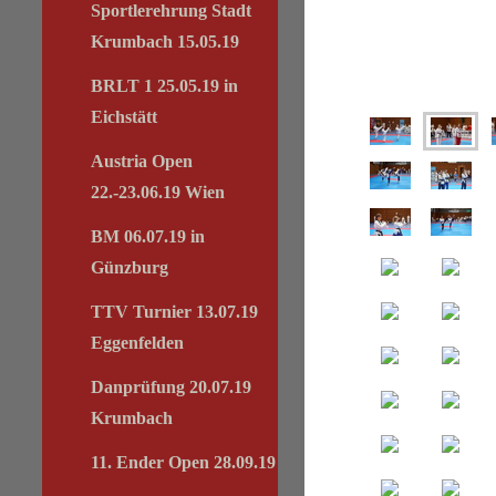
Sportlerehrung Stadt
Krumbach 15.05.19
BRLT 1 25.05.19 in
Eichstätt
Austria Open
22.-23.06.19 Wien
BM 06.07.19 in
Günzburg
TTV Turnier 13.07.19
Eggenfelden
Danprüfung 20.07.19
Krumbach
11. Ender Open 28.09.19