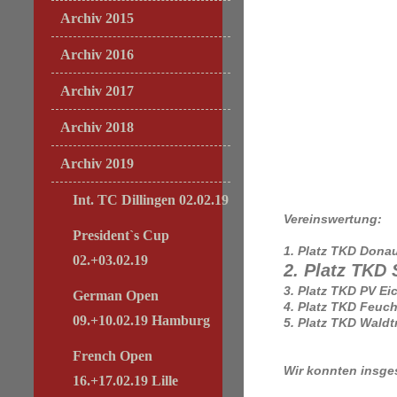
Archiv 2015
Archiv 2016
Archiv 2017
Archiv 2018
Archiv 2019
Int. TC Dillingen 02.02.19
Vereinswertung:
President`s Cup
1. Platz TKD Donau
02.+03.02.19
2. Platz TKD
3. Platz TKD PV Ei
German Open
4. Platz TKD Feuch
09.+10.02.19 Hamburg
5. Platz TKD Waldt
French Open
Wir konnten insge
16.+17.02.19 Lille