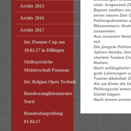
statt. Insgesamt 2
Archiv 2015
Bayern stellten si
einen neuen Dan G
Archiv 2016
Prüfungskomitee s
Wassermann, Andre
Archiv 2017
zusammen.
Aus unserem Verei
teil.
Int. Poomse Cup am
Die jüngste Prüfun
18.02.17 in Dillingen
Jahren Annika Jend
startete Tamara C
Südbayerische
Reihen.
Nach anfänglicher 
Meisterschaft Poomsae
gute Leistungen u
Trainer Abdullah Ü
Int. Belgian Open Technik
Als am Ende die Ur
Prüfungsziel errei
Bundesranglistenturnier
Gürtel tragen.
Nach einem anstre
Nord
Bundesdanprüfung
01.04.17