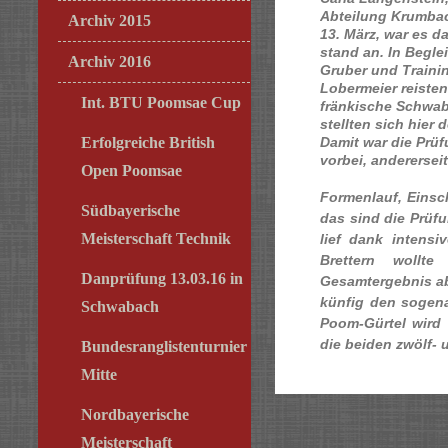
Abteilung Krumba
Archiv 2015
13. März, war es 
stand an. In Begle
Archiv 2016
Gruber und Traini
Lobermeier reisten
Int. BTU Poomsae Cup
fränkische Schwab
stellten sich hier
Damit war die Prüf
Erfolgreiche British
vorbei, anderersei
Open Poomsae
Formenlauf, Einsc
Südbayerische
das sind die Prüf
Meisterschaft Technik
lief dank intensi
Brettern wollt
Danprüfung 13.03.16 in
Gesamtergebnis ab
künfig den sogen
Schwabach
Poom-Gürtel wird
die beiden zwölf- 
Bundesranglistenturnier
Mitte
Nordbayerische
Meisterschaft